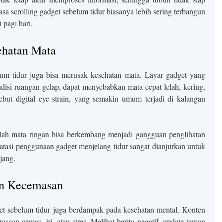
asa scrolling gadget sebelum tidur biasanya lebih sering terbangun
 pagi hari.
ehatan Mata
elum tidur juga bisa merusak kesehatan mata. Layar gadget yang
disi ruangan gelap, dapat menyebabkan mata cepat lelah, kering,
sebut digital eye strain, yang semakin umum terjadi di kalangan
alah mata ringan bisa berkembang menjadi gangguan penglihatan
batasi penggunaan gadget menjelang tidur sangat dianjurkan untuk
jang.
an Kecemasan
dget sebelum tidur juga berdampak pada kesehatan mental. Konten
asaan cemas, iri, atau stres. Melihat berita negatif, update teman