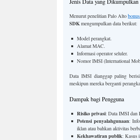
Jenis Data yang Dikumpulkan
Menurut penelitian Palo Alto
bonu
SDK
mengumpulkan data berikut:
Model perangkat.
Alamat MAC.
Informasi operator seluler.
Nomor IMSI (International Mobil
Data IMSI dianggap paling beris
meskipun mereka berganti perangka
Dampak bagi Pengguna
Risiko privasi
: Data IMSI dan 
Potensi penyalahgunaan
: Inf
iklan atau bahkan aktivitas ber
Kekhawatiran publik
: Kasus 