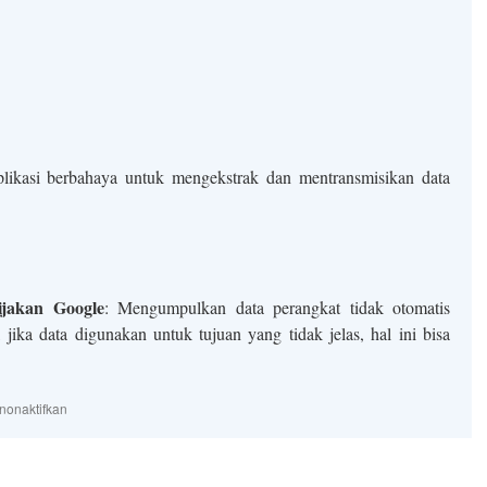
likasi berbahaya untuk mengekstrak dan mentransmisikan data
ijakan Google
: Mengumpulkan data perangkat tidak otomatis
ika data digunakan untuk tujuan yang tidak jelas, hal ini bisa
pada
nonaktifkan