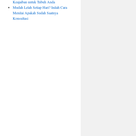
Keajaiban untuk Tubuh Anda
Mudah Lelah Setiap Hari? Inilah Cara
Menilai Apakah Sudah Saatnya
Konsultasi