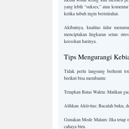
yang lebih “sukses,” atau komenta
ketika tubuh ingin beristirahat.
Akibatnya, kualitas tidur menuru
menciptakan lingkaran setan: stre
keesokan harinya.
Tips Mengurangi Kebia
Tidak perlu langsung berhenti to
berikut bisa membantu:
Tetapkan Batas Waktu: Matikan gad
Alihkan Aktivitas: Bacalah buku, de
Gunakan Mode Malam: Jika tetap m
cahaya biru.