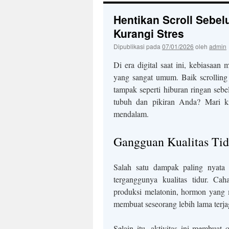
Hentikan Scroll Sebe
Kurangi Stres
Dipublikasi pada
07/01/2026
oleh
admin
Di era digital saat ini, kebiasaa
yang sangat umum. Baik scrolling 
tampak seperti hiburan ringan seb
tubuh dan pikiran Anda? Mari ki
mendalam.
Gangguan Kualitas Tid
Salah satu dampak paling nyata
terganggunya kualitas tidur. Ca
produksi melatonin, hormon yang m
membuat seseorang lebih lama terja
Selain itu, aktivitas ini membuat 