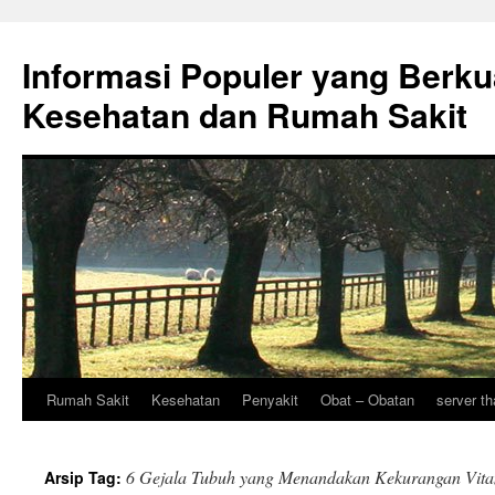
Informasi Populer yang Berku
Kesehatan dan Rumah Sakit
Rumah Sakit
Kesehatan
Penyakit
Obat – Obatan
server th
Langsung
ke
6 Gejala Tubuh yang Menandakan Kekurangan Vit
Arsip Tag:
isi