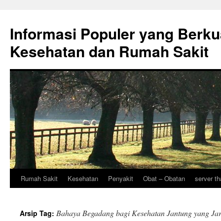
Informasi Populer yang Berku
Kesehatan dan Rumah Sakit
Rumah Sakit
Kesehatan
Penyakit
Obat – Obatan
server th
Langsung
ke
Bahaya Begadang bagi Kesehatan Jantung yang Jar
Arsip Tag:
isi