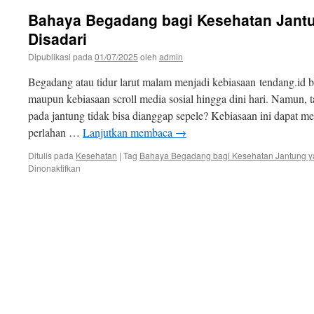
Bahaya Begadang bagi Kesehatan Jant
Disadari
Dipublikasi pada
01/07/2025
oleh
admin
Begadang atau tidur larut malam menjadi kebiasaan tendang.id b
maupun kebiasaan scroll media sosial hingga dini hari. Namun
pada jantung tidak bisa dianggap sepele? Kebiasaan ini dapat m
perlahan …
Lanjutkan membaca
→
Ditulis pada
Kesehatan
|
Tag
Bahaya Begadang bagi Kesehatan Jantung ya
pada
Dinonaktifkan
Bahaya
Begadang
bagi
Kesehatan
Jantung
yang
Jarang
Disadari