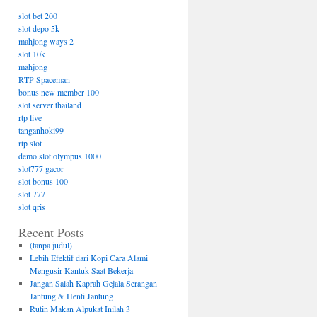
slot bet 200
slot depo 5k
mahjong ways 2
slot 10k
mahjong
RTP Spaceman
bonus new member 100
slot server thailand
rtp live
tanganhoki99
rtp slot
demo slot olympus 1000
slot777 gacor
slot bonus 100
slot 777
slot qris
Recent Posts
(tanpa judul)
Lebih Efektif dari Kopi Cara Alami
Mengusir Kantuk Saat Bekerja
Jangan Salah Kaprah Gejala Serangan
Jantung & Henti Jantung
Rutin Makan Alpukat Inilah 3