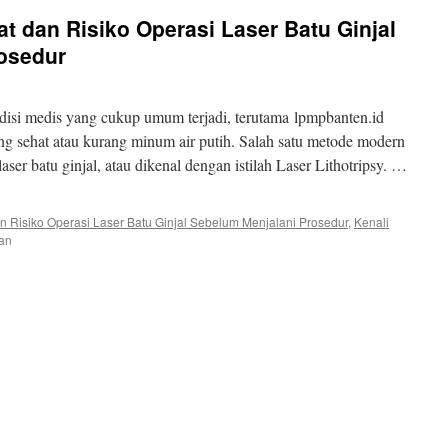
t dan Risiko Operasi Laser Batu Ginjal
osedur
disi medis yang cukup umum terjadi, terutama lpmpbanten.id
g sehat atau kurang minum air putih. Salah satu metode modern
ser batu ginjal, atau dikenal dengan istilah Laser Lithotripsy. …
n Risiko Operasi Laser Batu Ginjal Sebelum Menjalani Prosedur
,
Kenali
pada
kan
Kenali
Tahapan
Manfaat
dan
Risiko
Operasi
Laser
Batu
Ginjal
Sebelum
Menjalani