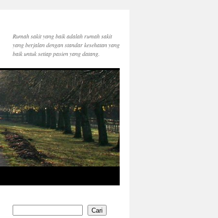
Rumah sakit yang baik adalah rumah sakit
yang berjalan dengan standar kesehatan yang
baik untuk setiap pasien yang datang.
Cari