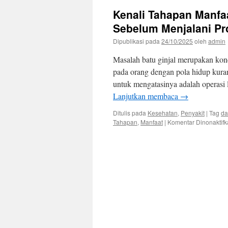
Kenali Tahapan Manfaa
Sebelum Menjalani Pr
Dipublikasi pada
24/10/2025
oleh
admin
Masalah batu ginjal merupakan kon
pada orang dengan pola hidup kuran
untuk mengatasinya adalah operasi la
Lanjutkan membaca
→
Ditulis pada
Kesehatan
,
Penyakit
|
Tag
da
Tahapan
,
Manfaat
|
Komentar Dinonaktif