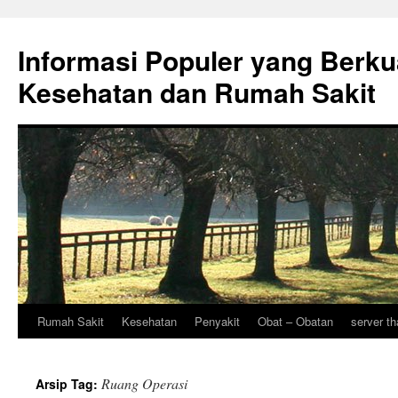
Informasi Populer yang Berku
Kesehatan dan Rumah Sakit
Rumah Sakit
Kesehatan
Penyakit
Obat – Obatan
server th
Langsung
ke
Ruang Operasi
Arsip Tag:
isi