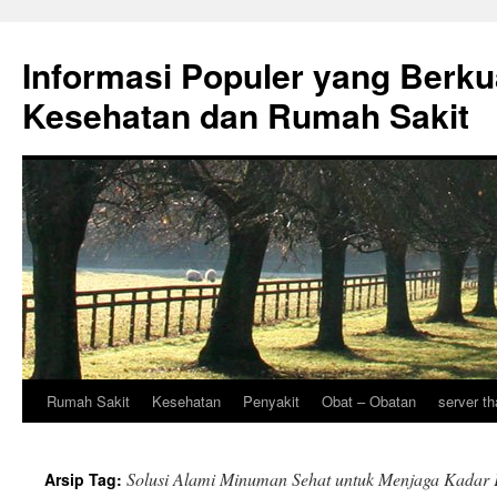
Informasi Populer yang Berku
Kesehatan dan Rumah Sakit
Rumah Sakit
Kesehatan
Penyakit
Obat – Obatan
server th
Langsung
ke
Solusi Alami Minuman Sehat untuk Menjaga Kadar K
Arsip Tag:
isi