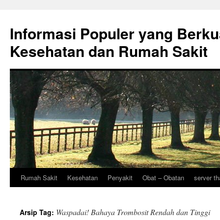
Informasi Populer yang Berku
Kesehatan dan Rumah Sakit
Rumah Sakit
Kesehatan
Penyakit
Obat – Obatan
server th
Langsung
ke
Waspadai! Bahaya Trombosit Rendah dan Tinggi
Arsip Tag:
isi