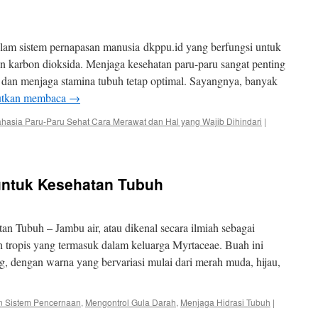
alam sistem pernapasan manusia dkppu.id yang berfungsi untuk
 karbon dioksida. Menjaga kesehatan paru-paru sangat penting
k dan menjaga stamina tubuh tetap optimal. Sayangnya, banyak
utkan membaca
→
hasia Paru-Paru Sehat Cara Merawat dan Hal yang Wajib Dihindari
|
untuk Kesehatan Tubuh
n Tubuh – Jambu air, atau dikenal secara ilmiah sebagai
tropis yang termasuk dalam keluarga Myrtaceae. Buah ini
, dengan warna yang bervariasi mulai dari merah muda, hijau,
n Sistem Pencernaan
,
Mengontrol Gula Darah
,
Menjaga Hidrasi Tubuh
|