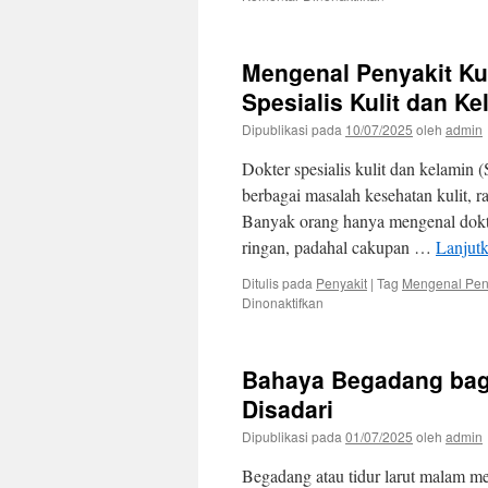
9
Manfaat
Jambu
Mengenal Penyakit Kul
Air
untuk
Spesialis Kulit dan Ke
Kesehatan
Dipublikasi pada
10/07/2025
oleh
admin
Tubuh
Dokter spesialis kulit dan kelamin
berbagai masalah kesehatan kulit, 
Banyak orang hanya mengenal dokter
ringan, padahal cakupan …
Lanjut
Ditulis pada
Penyakit
|
Tag
Mengenal Peny
pada
Dinonaktifkan
Mengenal
Penyakit
Kulit
Bahaya Begadang bag
dan
Kelamin
Disadari
yang
Dipublikasi pada
01/07/2025
oleh
admin
Ditangani
Dokter
Begadang atau tidur larut malam me
Spesialis