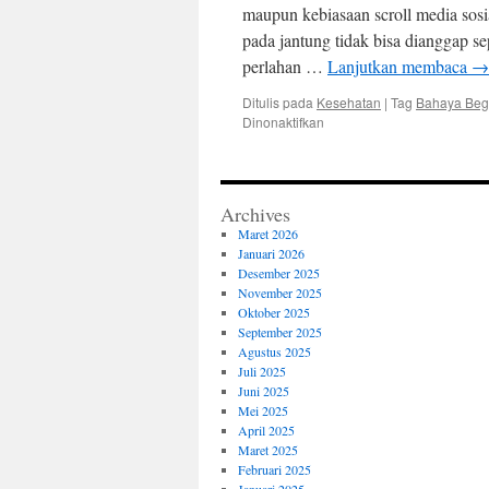
Kulit
maupun kebiasaan scroll media sos
dan
pada jantung tidak bisa dianggap s
Kelamin
perlahan …
Lanjutkan membaca
→
Ditulis pada
Kesehatan
|
Tag
Bahaya Bega
pada
Dinonaktifkan
Bahaya
Begadang
bagi
Kesehatan
Archives
Jantung
Maret 2026
yang
Januari 2026
Jarang
Desember 2025
Disadari
November 2025
Oktober 2025
September 2025
Agustus 2025
Juli 2025
Juni 2025
Mei 2025
April 2025
Maret 2025
Februari 2025