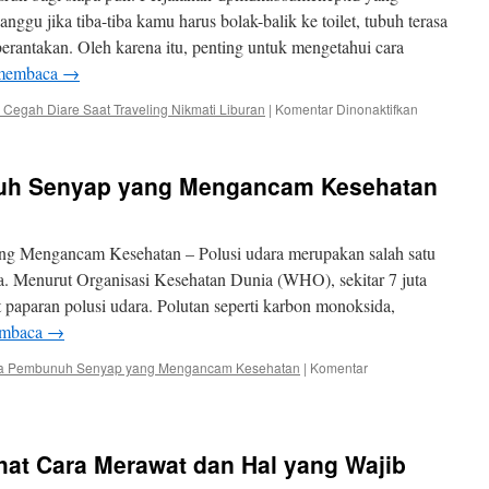
ggu jika tiba-tiba kamu harus bolak-balik ke toilet, tubuh terasa
berantakan. Oleh karena itu, penting untuk mengetahui cara
 membaca
→
pada
s Cegah Diare Saat Traveling Nikmati Liburan
|
Komentar Dinonaktifkan
Cara
Praktis
Cegah
uh Senyap yang Mengancam Kesehatan
Diare
Saat
Traveling
Nikmati
g Mengancam Kesehatan – Polusi udara merupakan salah satu
Liburan
a. Menurut Organisasi Kesehatan Dunia (WHO), sekitar 7 juta
Tanpa
t paparan polusi udara. Polutan seperti karbon monoksida,
Gangguan
embaca
→
ra Pembunuh Senyap yang Mengancam Kesehatan
|
Komentar
hat Cara Merawat dan Hal yang Wajib