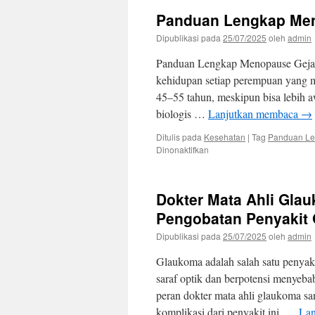
Panduan Lengkap Men
Dipublikasi pada
25/07/2025
oleh
admin
Panduan Lengkap Menopause Gejal
kehidupan setiap perempuan yang me
45–55 tahun, meskipun bisa lebih aw
biologis …
Lanjutkan membaca
→
Ditulis pada
Kesehatan
|
Tag
Panduan Le
pada
Dinonaktifkan
Panduan
Lengkap
Menopause
Dokter Mata Ahli Gla
Gejala
hingga
Pengobatan Penyakit
Penanganannya
Dipublikasi pada
25/07/2025
oleh
admin
Glaukoma adalah salah satu penyak
saraf optik dan berpotensi menyebab
peran dokter mata ahli glaukoma s
komplikasi dari penyakit ini. …
La