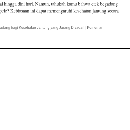
ial hingga dini hari. Namun, tahukah kamu bahwa efek begadang
epele? Kebiasaan ini dapat memengaruhi kesehatan jantung secara
dang bagi Kesehatan Jantung yang Jarang Disadari
|
Komentar