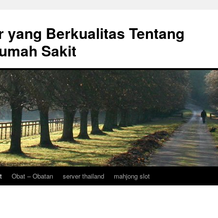
r yang Berkualitas Tentang
umah Sakit
t
Obat – Obatan
server thailand
mahjong slot