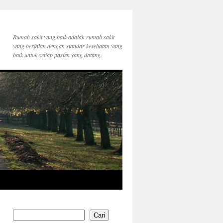
Rumah sakit yang baik adalah rumah sakit
yang berjalan dengan standar kesehatan yang
baik untuk setiap pasien yang datang.
Cari