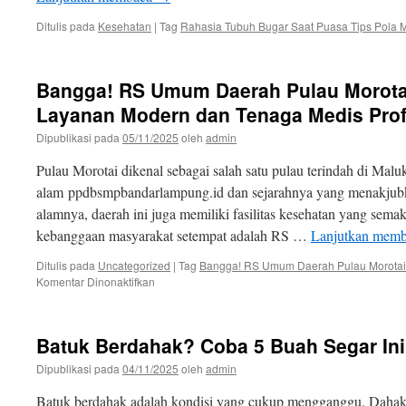
Ditulis pada
Kesehatan
|
Tag
Rahasia Tubuh Bugar Saat Puasa Tips Pola
Bangga! RS Umum Daerah Pulau Morota
Layanan Modern dan Tenaga Medis Prof
Dipublikasi pada
05/11/2025
oleh
admin
Pulau Morotai dikenal sebagai salah satu pulau terindah di Mal
alam ppdbsmpbandarlampung.id dan sejarahnya yang menakjubk
alamnya, daerah ini juga memiliki fasilitas kesehatan yang sema
kebanggaan masyarakat setempat adalah RS …
Lanjutkan mem
Ditulis pada
Uncategorized
|
Tag
Bangga! RS Umum Daerah Pulau Morotai
pada
Komentar Dinonaktifkan
Bangga!
RS
Umum
Batuk Berdahak? Coba 5 Buah Segar Ini
Daerah
Pulau
Dipublikasi pada
04/11/2025
oleh
admin
Morotai
Hadir
Batuk berdahak adalah kondisi yang cukup mengganggu. Daha