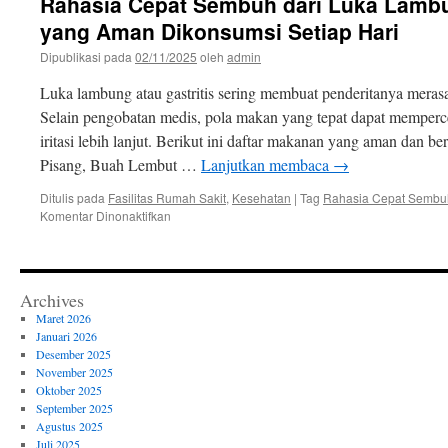
Rahasia Cepat Sembuh dari Luka Lamb
Alami
untuk
yang Aman Dikonsumsi Setiap Hari
Kolesterol
Dipublikasi pada
02/11/2025
oleh
admin
Diabetes
dan
Luka lambung atau gastritis sering membuat penderitanya mera
Pencernaan
Selain pengobatan medis, pola makan yang tepat dapat mempe
iritasi lebih lanjut. Berikut ini daftar makanan yang aman dan 
Pisang, Buah Lembut …
Lanjutkan membaca
→
Ditulis pada
Fasilitas Rumah Sakit
,
Kesehatan
|
Tag
Rahasia Cepat Sembu
pada
Komentar Dinonaktifkan
Rahasia
Cepat
Sembuh
dari
Archives
Luka
Maret 2026
Lambung
Januari 2026
Makanan
Desember 2025
Sehat
November 2025
yang
Oktober 2025
Aman
September 2025
Dikonsumsi
Agustus 2025
Setiap
Juli 2025