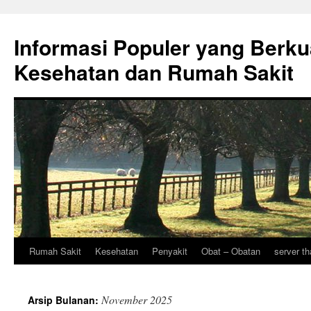
Informasi Populer yang Berku
Kesehatan dan Rumah Sakit
Rumah Sakit
Kesehatan
Penyakit
Obat – Obatan
server th
Langsung
ke
November 2025
Arsip Bulanan:
isi