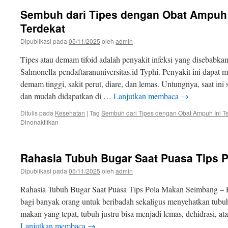
Sembuh dari Tipes dengan Obat Ampuh I
Terdekat
Dipublikasi pada
05/11/2025
oleh
admin
Tipes atau demam tifoid adalah penyakit infeksi yang disebabkan
Salmonella pendaftaranuniversitas.id Typhi. Penyakit ini dapat m
demam tinggi, sakit perut, diare, dan lemas. Untungnya, saat in
dan mudah didapatkan di …
Lanjutkan membaca
→
Ditulis pada
Kesehatan
|
Tag
Sembuh dari Tipes dengan Obat Ampuh Ini Ter
pada
Dinonaktifkan
Sembuh
dari
Tipes
Rahasia Tubuh Bugar Saat Puasa Tips 
dengan
Obat
Dipublikasi pada
05/11/2025
oleh
admin
Ampuh
Ini
Rahasia Tubuh Bugar Saat Puasa Tips Pola Makan Seimbang –
Tersedia
bagi banyak orang untuk beribadah sekaligus menyehatkan tubu
di
makan yang tepat, tubuh justru bisa menjadi lemas, dehidrasi, a
Apotik
Terdekat
Lanjutkan membaca
→