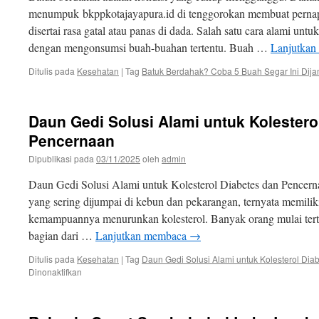
dengan
menumpuk bkppkotajayapura.id di tenggorokan membuat pernapa
Layanan
disertai rasa gatal atau panas di dada. Salah satu cara alami un
Modern
dan
dengan mengonsumsi buah-buahan tertentu. Buah …
Lanjutka
Tenaga
Medis
Ditulis pada
Kesehatan
|
Tag
Batuk Berdahak? Coba 5 Buah Segar Ini Dija
Profesional
Daun Gedi Solusi Alami untuk Kolestero
Pencernaan
Dipublikasi pada
03/11/2025
oleh
admin
Daun Gedi Solusi Alami untuk Kolesterol Diabetes dan Pencer
yang sering dijumpai di kebun dan pekarangan, ternyata memilik
kemampuannya menurunkan kolesterol. Banyak orang mulai tert
bagian dari …
Lanjutkan membaca
→
Ditulis pada
Kesehatan
|
Tag
Daun Gedi Solusi Alami untuk Kolesterol Di
pada
Dinonaktifkan
Daun
Gedi
Solusi